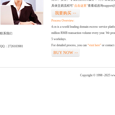
具体交易流程可
“点击这里”
查看或咨询support@
我要购买
>>
Process Overview:
4.cn is a world leading domain escrow service plat
million RMB transaction volume every year. We promi
联系我们
5 workdays.
For detailed process, you can
“visit here”
or contact
QQ：2726103981
BUY NOW
>>
Copyright © 1998 -2025 ww